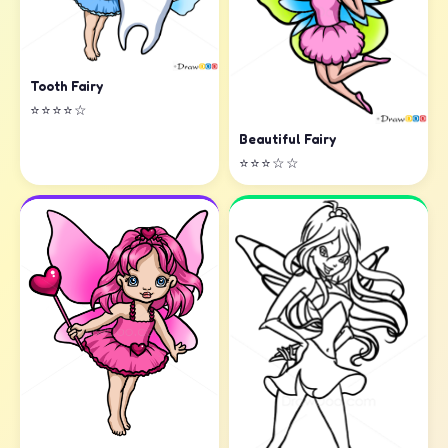
Tooth Fairy
⭐⭐⭐⭐☆
Beautiful Fairy
⭐⭐⭐☆☆