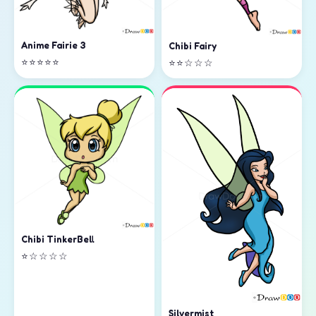
Anime Fairie 3
Chibi Fairy
⭐⭐⭐⭐⭐
⭐⭐☆☆☆
Chibi TinkerBell
⭐☆☆☆☆
Silvermist