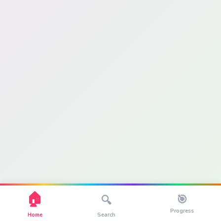
🏠
🎯
🔍
Progress
Home
Search