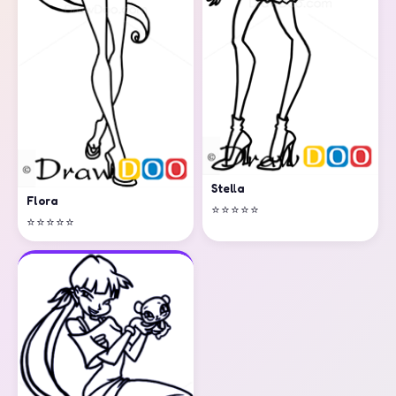
Stella
Flora
⭐⭐⭐⭐⭐
⭐⭐⭐⭐⭐