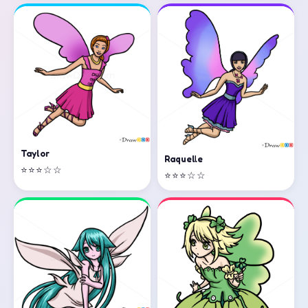
Taylor
Raquelle
⭐⭐⭐☆☆
⭐⭐⭐☆☆