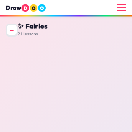
Draw
D
O
O
✨ Fairies
←
21 lessons