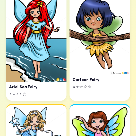
Cartoon Fairy
⭐⭐☆☆☆
Ariel Sea Fairy
⭐⭐⭐⭐☆