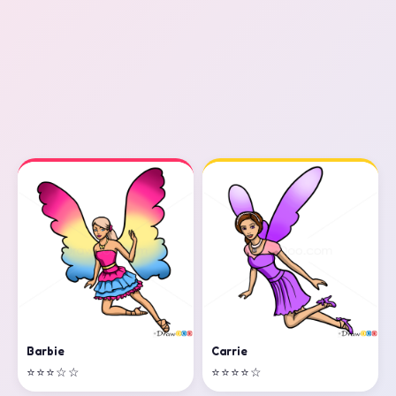
Barbie
Carrie
⭐⭐⭐☆☆
⭐⭐⭐⭐☆