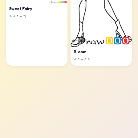
Sweet Fairy
⭐⭐⭐⭐☆
Bloom
⭐⭐⭐⭐⭐