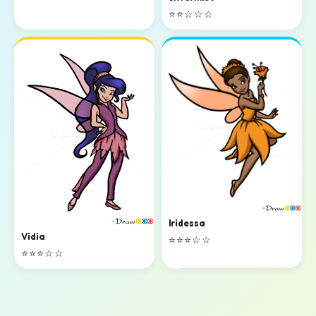
⭐⭐☆☆☆
Iridessa
Vidia
⭐⭐⭐☆☆
⭐⭐⭐☆☆