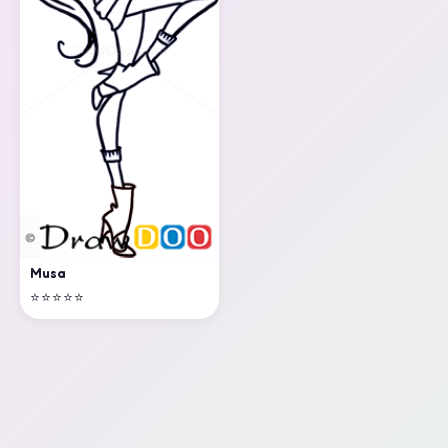
Musa
⭐⭐⭐⭐⭐