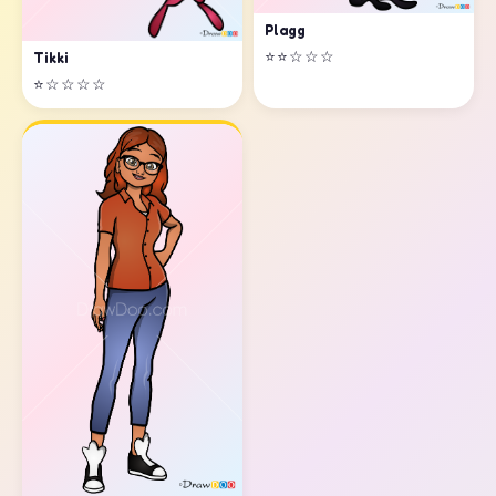
Plagg
⭐⭐☆☆☆
Tikki
⭐☆☆☆☆