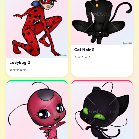
Cat Noir 2
⭐⭐⭐⭐⭐
Ladybug 2
⭐⭐⭐⭐⭐