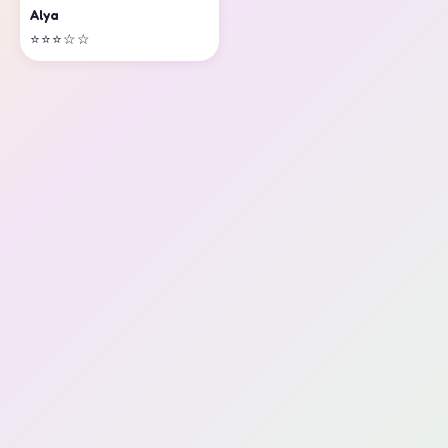
Alya
⭐⭐⭐☆☆