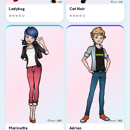
Cat Noir
Ladybug
⭐⭐⭐⭐☆
⭐⭐⭐⭐☆
Marinette
Adrien