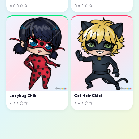
⭐⭐⭐☆☆
⭐⭐⭐☆☆
Ladybug Chibi
Cat Noir Chibi
⭐⭐⭐☆☆
⭐⭐⭐☆☆