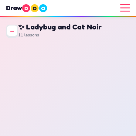
Draw
D
O
O
✨ Ladybug and Cat Noir
←
11 lessons