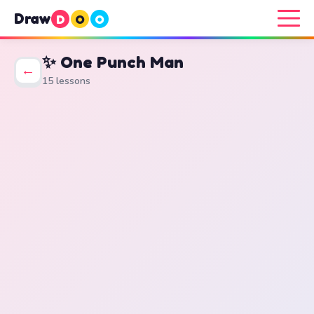
Draw
D
O
O
✨ One Punch Man
←
15 lessons