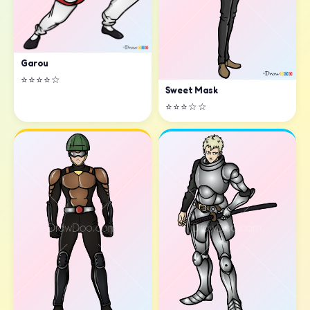
Garou
⭐⭐⭐⭐☆
Sweet Mask
⭐⭐⭐☆☆