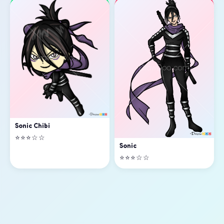
Sonic Chibi
⭐⭐⭐☆☆
Sonic
⭐⭐⭐☆☆