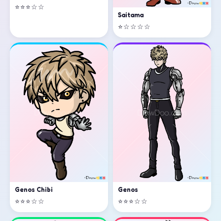
⭐⭐⭐☆☆
Saitama
⭐☆☆☆☆
Genos
Genos Chibi
⭐⭐⭐☆☆
⭐⭐⭐☆☆