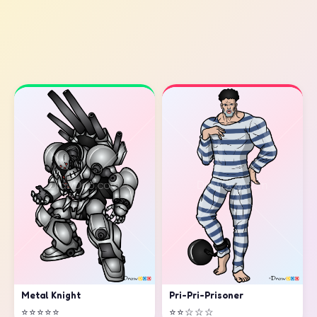
Metal Knight
Pri-Pri-Prisoner
⭐⭐⭐⭐⭐
⭐⭐☆☆☆