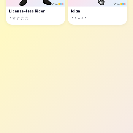
License-less Rider
Iaian
⭐☆☆☆☆
⭐⭐⭐⭐⭐