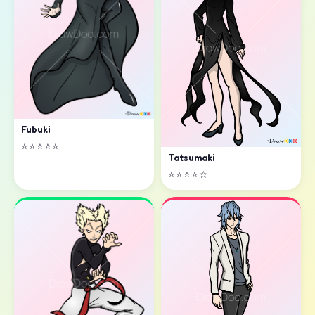
Fubuki
⭐⭐⭐⭐⭐
Tatsumaki
⭐⭐⭐⭐☆