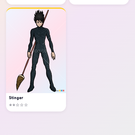
Stinger
⭐⭐☆☆☆