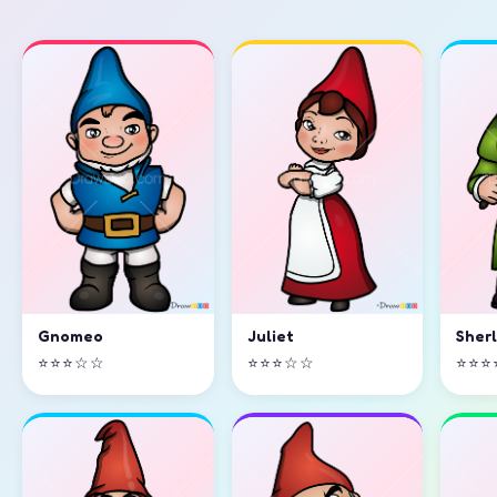
Gnomeo
Juliet
Sher
⭐⭐⭐☆☆
⭐⭐⭐☆☆
⭐⭐⭐