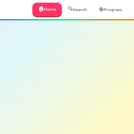
🏠
🔍
🎯
Home
Search
Progress