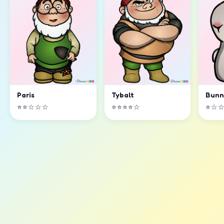
Paris
Tybalt
Bunn
⭐⭐☆☆☆
⭐⭐⭐⭐☆
⭐☆