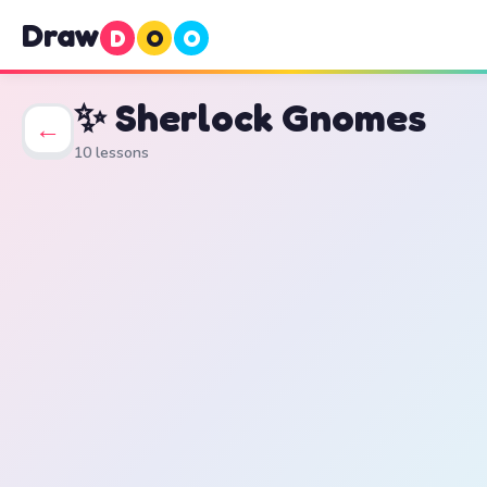
Draw
D
O
O
✨ Sherlock Gnomes
←
10 lessons