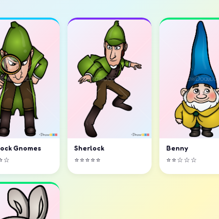
lock Gnomes
Sherlock
Benny
⭐☆
⭐⭐⭐⭐⭐
⭐⭐☆☆☆