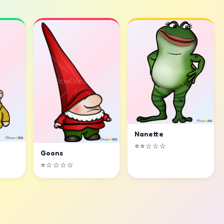
Nanette
⭐⭐☆☆☆
Goons
⭐☆☆☆☆