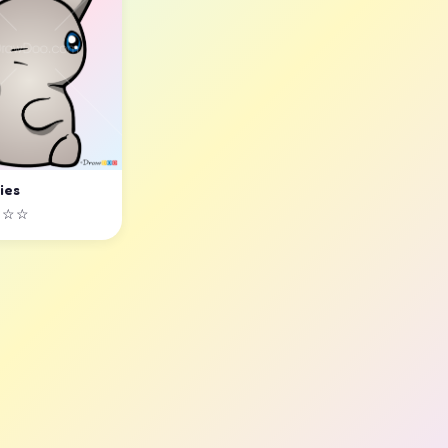
ies
☆☆☆