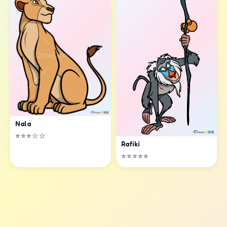
Nala
⭐⭐⭐☆☆
Rafiki
⭐⭐⭐⭐⭐