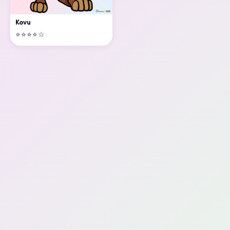
Kovu
⭐⭐⭐⭐☆