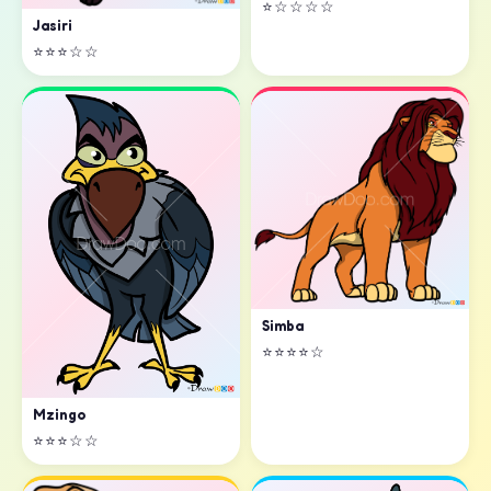
⭐☆☆☆☆
Jasiri
⭐⭐⭐☆☆
Simba
⭐⭐⭐⭐☆
Mzingo
⭐⭐⭐☆☆