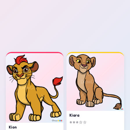
Kiara
⭐⭐⭐☆☆
Kion