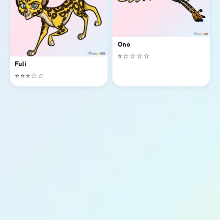
Ono
⭐☆☆☆☆
Fuli
⭐⭐⭐☆☆