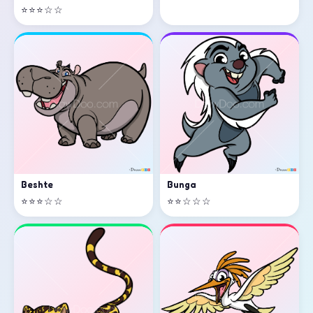
⭐⭐⭐☆☆
Beshte
Bunga
⭐⭐⭐☆☆
⭐⭐☆☆☆