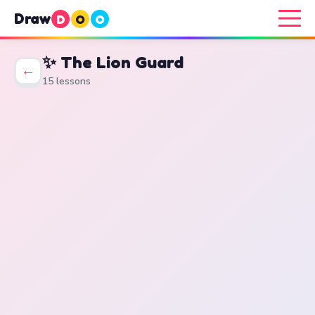
Draw
D
O
O
✨ The Lion Guard
←
15 lessons