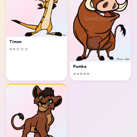
Timon
⭐⭐☆☆☆
Pumba
⭐⭐⭐⭐⭐