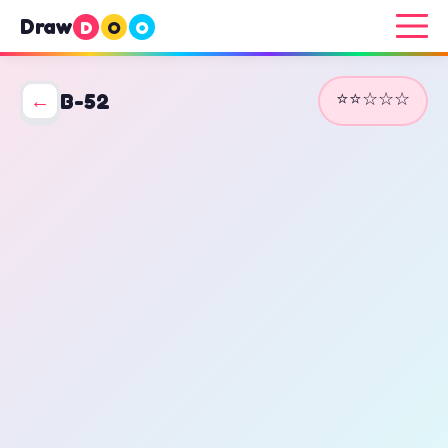
Draw
D
O
O
⭐⭐☆☆☆
←
B-52