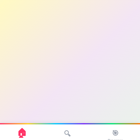
🏠
🎯
🔍