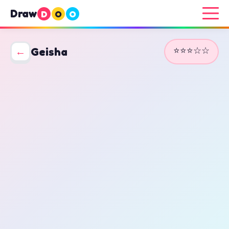
Draw
D
O
O
⭐⭐⭐☆☆
←
Geisha