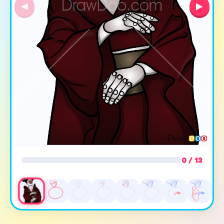
◀
▶
0 / 13