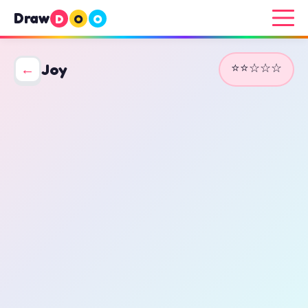
Draw
D
O
O
⭐⭐☆☆☆
←
Joy