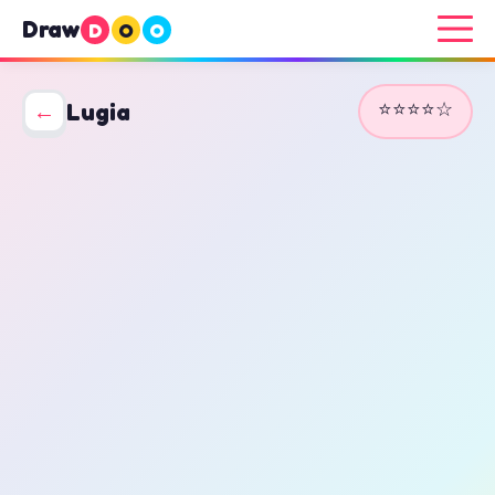
Draw
D
O
O
⭐⭐⭐⭐☆
←
Lugia