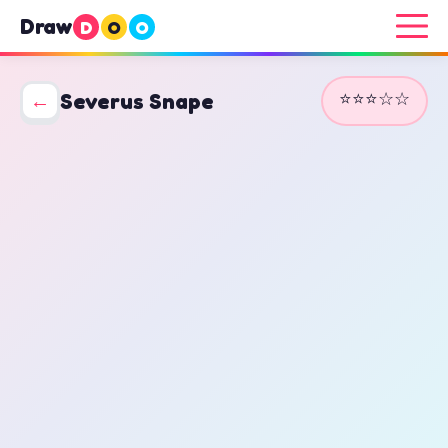
Draw
D
O
O
⭐⭐⭐☆☆
←
Severus Snape