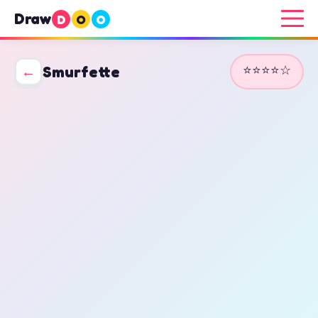
Draw
D
O
O
⭐⭐⭐⭐☆
←
Smurfette